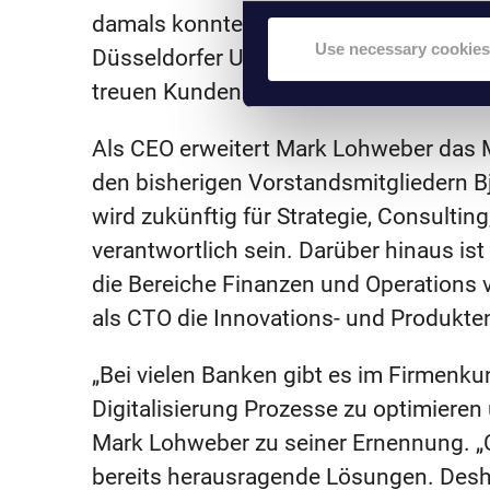
damals konnte er erfolgreich Kunden v
Use necessary cookies
Düsseldorfer Unternehmens überzeuge
treuen Kundenstamm gehören.
Als CEO erweitert Mark Lohweber da
den bisherigen Vorstandsmitgliedern Bj
wird zukünftig für Strategie, Consulti
verantwortlich sein. Darüber hinaus ist
die Bereiche Finanzen und Operations v
als CTO die Innovations- und Produkte
„Bei vielen Banken gibt es im Firmenk
Digitalisierung Prozesse zu optimieren
Mark Lohweber zu seiner Ernennung. „
bereits herausragende Lösungen. Desh