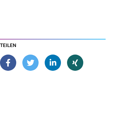
TEILEN
teilen
tweet
mitteilen
teilen