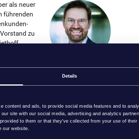
er als neuer
m führenden
menkunden-
 Vorstand zu
ethoff
 anstoßen und
n.
Mark Lohweber, CEO
Details
bei CoCoNet
hweber mit
italisierung
Mark Lohweber
e content and ads, to provide social media features and to analy
zahlreiche Digitalisierungsprojekte
 our site with our social media, advertising and analytics partn
Geschäftsbereich Banking. Der gelernte
 provided to them or that they’ve collected from your use of their
ann seine Karriere bei der Deutschen
e our website.
o bereits bei CoCoNet tätig. Schon