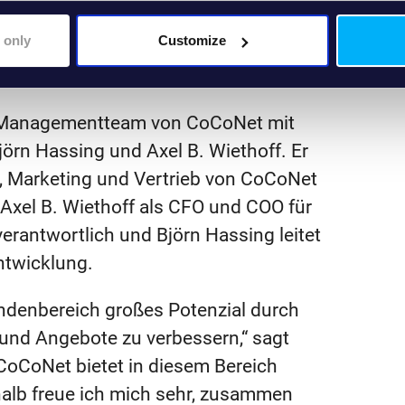
on der Leistungsfähigkeit des
 only
Customize
n, so dass diese heute noch zum
s Managementteam von CoCoNet mit
örn Hassing und Axel B. Wiethoff. Er
ng, Marketing und Vertrieb von CoCoNet
 Axel B. Wiethoff als CFO und COO für
erantwortlich und Björn Hassing leitet
ntwicklung.
undenbereich großes Potenzial durch
 und Angebote zu verbessern,“ sagt
CoCoNet bietet in diesem Bereich
alb freue ich mich sehr, zusammen