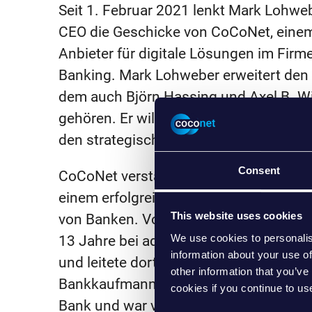
Seit 1. Februar 2021 lenkt Mark Lohweb
CEO die Geschicke von CoCoNet, eine
Anbieter für digitale Lösungen im Fir
Banking. Mark Lohweber erweitert den
dem auch Björn Hassing und Axel B. Wi
gehören. Er will Wachstumsinitiativen
den strategischen Vertrieb vorantreibe
Consent
CoCoNet verstärkt sich durch Mark Lo
einem erfolgreichen Experten in der Dig
This website uses cookies
von Banken. Vor seinem Wechsel war 
We use cookies to personalis
13 Jahre bei adesso verantwortlich für 
information about your use of
und leitete dort zuletzt den gesamten 
other information that you’ve
Bankkaufmann und studierte Jurist beg
cookies if you continue to us
Bank und war vor seiner Zeit bei adess