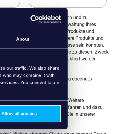
sich, Ihre Privatsphäre zu schützen und zu
re persönlichen Daten nur zur Verwaltung Ihres
ung der von Ihnen angeforderten Produkte und
 zu Zeit möchten wir Sie über unsere Produkte und
About
re Inhalte, die für Sie von Interesse sein könnten,
t einverstanden sind, dass wir Sie zu diesem Zweck
te unten an, wie Sie von uns kontaktiert werden
se our traffic. We also share
ers who may combine it with
ig weitere interessante Inhalte zu coconet's
 services. You consent to our
n.
htigungen jederzeit abbestellen. Weitere
llen, zu unseren Datenschutzverfahren und dazu,
Allow all cookies
chützen und respektieren, finden Sie in unserer