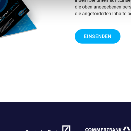
Indem Sie unten auf „Einse
die oben angegebenen persö
die angeforderten Inhalte be