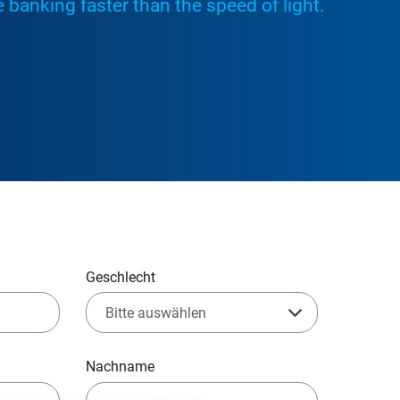
 banking faster than the speed of light.
Geschlecht
Nachname