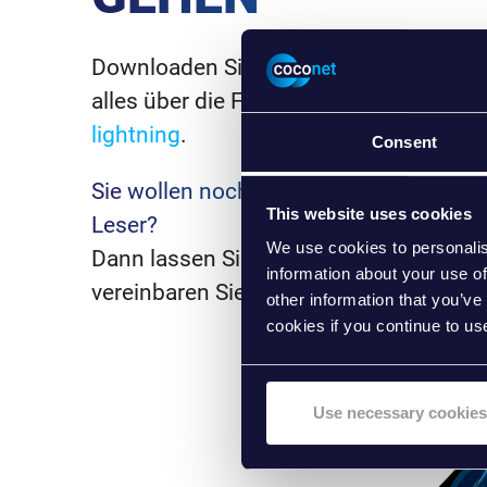
Downloaden Sie sich gleich Ihr Factshe
alles über die Funktionen und Technolo
lightning
.
Consent
Sie wollen noch mehr wissen oder sind 
This website uses cookies
Leser?
We use cookies to personalis
Dann lassen Sie sich von uns persönli
information about your use of
vereinbaren Sie gleich einen Demo-Ter
other information that you’ve
cookies if you continue to us
Use necessary cookies