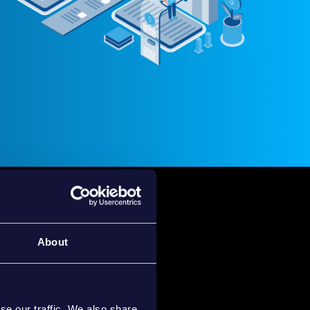
G
About
REW
se our traffic. We also share