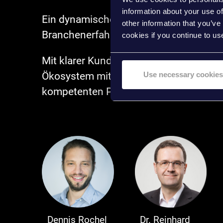
information about your use of
Ein dynamisches Führungsteam mit viel
other information that you’ve
Branchenerfahrung und ausgewiesener 
cookies if you continue to us
Mit klarer Kundenorientierung steuern w
Ökosystem mit talentierten Mitarbeiter
Use necessary cookies
kompetenten Partnern.
Dennis Rochel
Dr. Reinhard