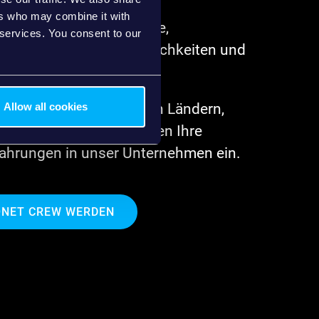
ers who may combine it with
ter sind innovative Köpfe,
 services. You consent to our
 Coder, Führungspersönlichkeiten und
e Menschen.
den unterschiedlichsten Ländern,
Allow all cookies
iche Sprachen und bringen Ihre
rfahrungen in unser Unternehmen ein.
ONET CREW WERDEN