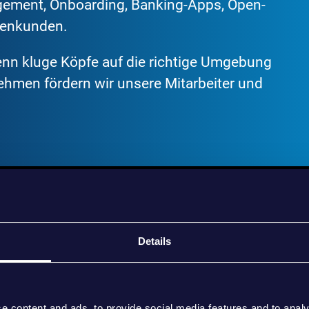
gement, Onboarding, Banking-Apps, Open-
menkunden.
wenn kluge Köpfe auf die richtige Umgebung
nehmen fördern wir unsere Mitarbeiter und
ER UNSEREM ERFOL
Details
UNSERE C
e content and ads, to provide social media features and to analy