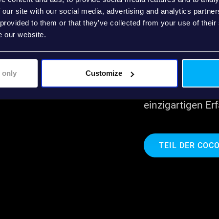
 our site with our social media, advertising and analytics partn
fältiger
coconet Mitarbei
 provided to them or that they’ve collected from your use of their
Expertise.
leistungsstarke
e our website.
vor allem - toll
ir ein starkes
n und
Sie kommen aus 
 only
Customize
sprechen zahlre
einzigartigen E
TEIL DER COC