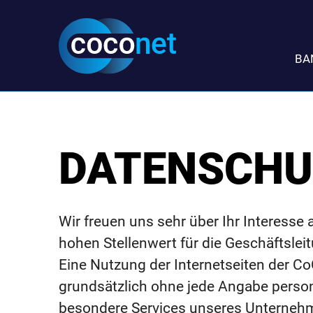
Direkt
Direkt
Direkt
Direkt
zum
zum
zur
zum
Inhalt
Hauptmenu
Suche
Footer
BA
(Eingabetaste)
(Eingabetaste)
(Eingabetaste)
(Eingabetaste)
DATENSCHU
Wir freuen uns sehr über Ihr Interess
hohen Stellenwert für die Geschäfts
Eine Nutzung der Internetseiten der
grundsätzlich ohne jede Angabe perso
besondere Services unseres Unternehm