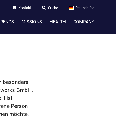
Kontakt
Suche
Deutsch
TRENDS
MISSIONS
HEALTH
COMPANY
en besonders
etworks GmbH.
H ist
fene Person
hmen möchte,