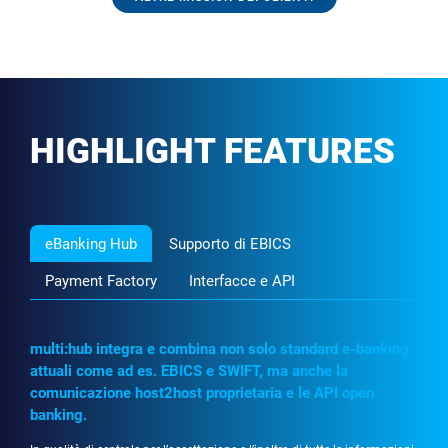
HIGHLIGHT FEATURES
eBanking Hub
Supporto di EBICS
Payment Factory
Interfacce e API
multi:hub integra e combina non solo standard e-banking
attuali come ad es. EBICS e SWIFT, ma anche la
comunicazione host2host proprietaria e le API open
banking.