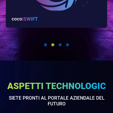
coco:
SWIFT
Grazie alla rete SWIFT i vostri clienti possono
operare in tutto il mondo, mantenendo sempre una
panoramica globale con i nostri strumenti smart,
come lo SWIFT gpi tracker.
ULTERIORI INFORMAZIONI
ASPETTI TECHNOLOGIC
SIETE PRONTI AL PORTALE AZIENDALE DEL
FUTURO