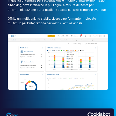
In qualità di centrale per l’accettazione e l’inoltro di tutte le informazioni
e-banking, offre interfacce in più lingue, a misura di utente per
un’amministrazione e una gestione basate sul web, sempre e ovunque.
Offrite un multibanking stabile, sicuro e performante, impiegate
multi:hub per l’integrazione dei vostri clienti aziendali.