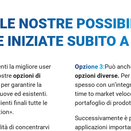
LE NOSTRE POSSIBIL
 INIZIATE SUBITO A
enti la migliore user
Opzione 3:
Può anch
ostre
opzioni di
opzioni diverse.
Per 
d
per garantire la
spesso con un’integr
uove ed esistenti.
time to market veloce,
ienti finali tutte le
portafoglio di prodot
tion».
Successivamente è po
ità di concentrarvi
applicazioni importan