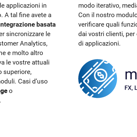
e applicazioni in
modo iterativo, medi
. A tal fine avete a
Con il nostro modulo
ntegrazione basata
verificare quali funz
er sincronizzare le
dai vostri clienti, p
stomer Analytics,
di applicazioni.
he e molto altro
a le vostre attuali
lo superiore,
moduli. Casi d’uso
age
o
.