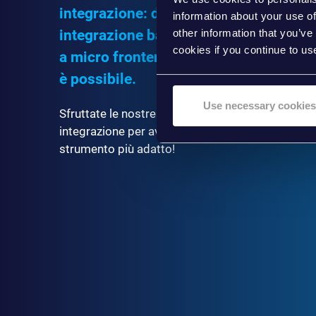
integrazione: da una semplice
information about your use of
other information that you’ve
integrazione basata su un iFrame fino
cookies if you continue to us
a micro frontend più complessi, tutto
è possibile.
Use necessary cookies
Sfruttate le nostre diverse opzioni di
integrazione per avere sempre a disposizione lo
strumento più adatto!