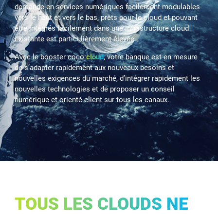
demande en services numériques facilement modulables
vers le haut et vers le bas, prêts pour le cloud et pouvant
être intégrés facilement dans une infrastructure cloud
existante est particulièrement élevée.
Avec le booster coco:
cloud
, votre banque est en mesure
de s’adapter rapidement aux nouveaux besoins et
nouvelles exigences du marché, d’intégrer rapidement les
nouvelles technologies et de proposer un conseil
numérique et orienté client sur tous les canaux.
TOUS LES CLOUDS NE