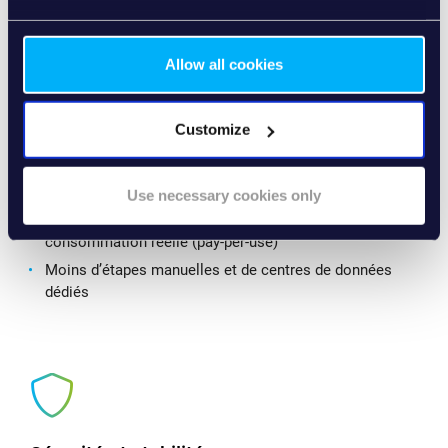
Allow all cookies
Exploitation efficace des ressources
Customize
De nouvelles libertés dans l’évolutivité des capacités
informatiques
Use necessary cookies only
Des modèles de facturation établis sur la base de la
consommation réelle (pay-per-use)
Moins d’étapes manuelles et de centres de données
dédiés