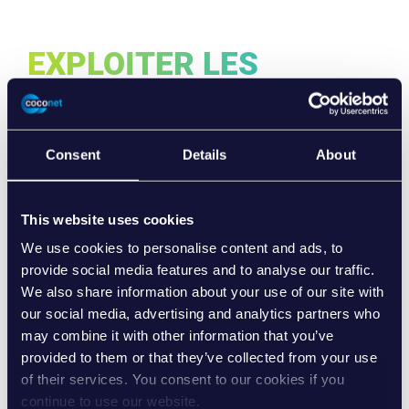
EXPLOITER LES
AVANTAGES DU CLOUD
Consent
Details
About
This website uses cookies
We use cookies to personalise content and ads, to
Grande capacité d’innovation grâce à
provide social media features and to analyse our traffic.
l’utilisation de technologies de pointe
We also share information about your use of our site with
Une vitesse de développement plus rapide
our social media, advertising and analytics partners who
Des tests et des essais de nouvelles applications
may combine it with other information that you’ve
simples et sécurisés
provided to them or that they’ve collected from your use
of their services. You consent to our cookies if you
Des délais de commercialisation plus courts
continue to use our website.