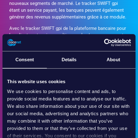
nouveaux segments de marché. Le tracker SWIFT gpi
étant un service payant, les banques peuvent également
générer des revenus supplémentaires grâce à ce module.
Avec le tracker SWIFT gpi de la plateforme bancaire pour
les clients entreprises multi:
versa
, les banques peuvent
transformer l’expérience utilisateur en matière de
paiements transfrontaliers en assurant des paiements
rapides, entièrement prévisibles et traçables de bout en
Consent
Details
About
bout.
This website uses cookies
We use cookies to personalise content and ads, to
provide social media features and to analyse our traffic.
We also share information about your use of our site with
our social media, advertising and analytics partners who
may combine it with other information that you’ve
provided to them or that they’ve collected from your use
of their services. You consent to our cookies if you