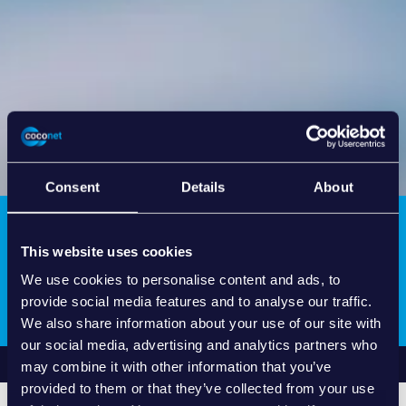
Consent
Details
About
PROTON FLIESST FREI
This website uses cookies
Ideales responsive Floating für gleichbreite
We use cookies to personalise content and ads, to
Spalten.
provide social media features and to analyse our traffic.
We also share information about your use of our site with
our social media, advertising and analytics partners who
Startseite
Raster
Freefloat
may combine it with other information that you’ve
provided to them or that they’ve collected from your use