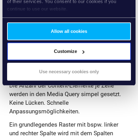
of their services. You consent to our cookies if you
continue to use our website.
RESPONSIVE
FLOATING:
Allow all cookies
SIMPEL UND
Customize
SCHNELL
Use necessary cookies only
Die Anzahl der Content-Elemente je Zeile
werden in den Media Query simpel gesetzt.
Keine Lücken. Schnelle
Anpassungsmöglichkeiten.
Ein grundlegendes Raster mit bspw. linker
und rechter Spalte wird mit dem Spalten