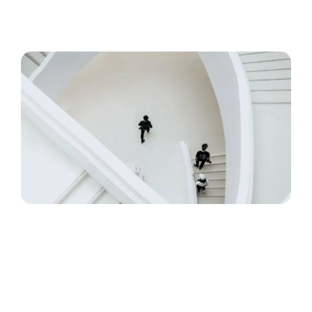
ante.
Vestibulum ante ipsum
Suspendisse pulvinar, augue ac venenatis condimentum,
sem libero volutpat nibh, nec pellentesque velit pede quis
nunc.