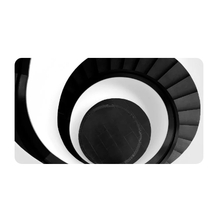
Donec vitae sapien ut libero venenatis faucibus. Nullam
quis ante. Etiam sit amet orci eget eros faucibus
tincidunt. Duis leo.
Nullam dictum felis
Etiam sit amet orci eget eros faucibus tincidunt. Donec
vitae sapien ut libero venenatis faucibus. Nullam quis