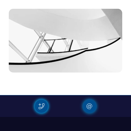
Maecenas tempus, tellus
Pellentesque habitant morbi tristique senectus et netus et
malesuada fames ac turpis egestas.